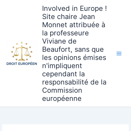
Aller
Involved in Europe !
au
Site chaire Jean
contenu
Monnet attribuée à
la professeure
Viviane de
Beaufort, sans que
les opinions émises
n'impliquent
cependant la
responsabilité de la
Commission
européenne