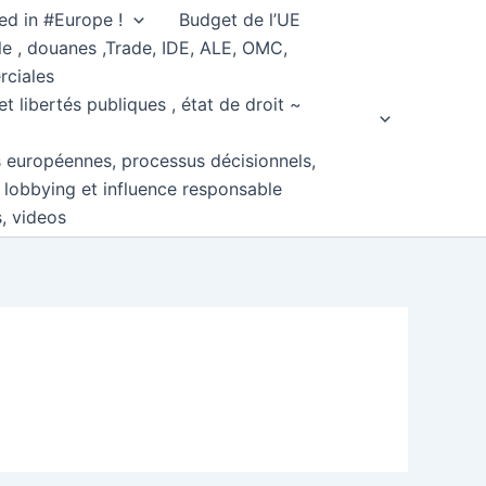
ed in #Europe !
Budget de l’UE
e , douanes ,Trade, IDE, ALE, OMC,
rciales
et libertés publiques , état de droit ~
s européennes, processus décisionnels,
, lobbying et influence responsable
s, videos