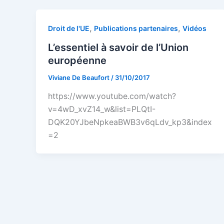
,
,
Droit de l'UE
Publications partenaires
Vidéos
L’essentiel à savoir de l’Union
européenne
Viviane De Beaufort
/
31/10/2017
https://www.youtube.com/watch?
v=4wD_xvZ14_w&list=PLQtI-
DQK20YJbeNpkeaBWB3v6qLdv_kp3&index
=2