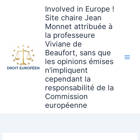
Aller
Involved in Europe !
au
Site chaire Jean
contenu
Monnet attribuée à
la professeure
Viviane de
Beaufort, sans que
les opinions émises
n'impliquent
cependant la
responsabilité de la
Commission
européenne