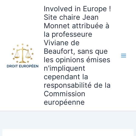
Aller
Involved in Europe !
au
Site chaire Jean
contenu
Monnet attribuée à
la professeure
Viviane de
Beaufort, sans que
les opinions émises
n'impliquent
cependant la
responsabilité de la
Commission
européenne