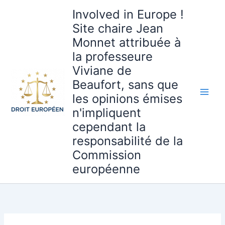
Aller
Involved in Europe !
au
Site chaire Jean
contenu
Monnet attribuée à
la professeure
Viviane de
Beaufort, sans que
les opinions émises
n'impliquent
cependant la
responsabilité de la
Commission
européenne