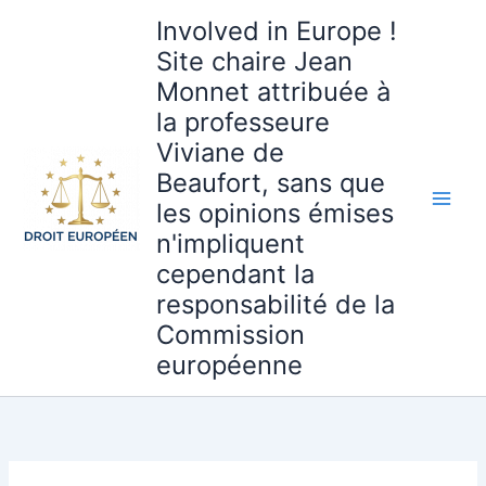
Aller
Involved in Europe !
au
Site chaire Jean
contenu
Monnet attribuée à
la professeure
Viviane de
Beaufort, sans que
les opinions émises
n'impliquent
cependant la
responsabilité de la
Commission
européenne