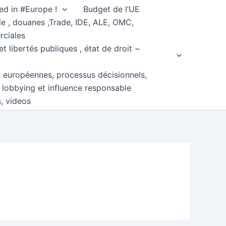
ed in #Europe !
Budget de l’UE
e , douanes ,Trade, IDE, ALE, OMC,
rciales
et libertés publiques , état de droit ~
s européennes, processus décisionnels,
, lobbying et influence responsable
s, videos