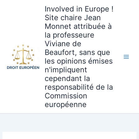
Aller
Involved in Europe !
au
Site chaire Jean
contenu
Monnet attribuée à
la professeure
Viviane de
Beaufort, sans que
les opinions émises
n'impliquent
cependant la
responsabilité de la
Commission
européenne