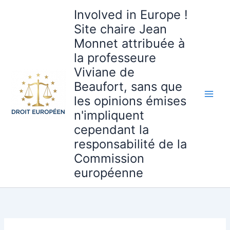
Aller
Involved in Europe !
au
Site chaire Jean
contenu
Monnet attribuée à
la professeure
Viviane de
Beaufort, sans que
les opinions émises
n'impliquent
cependant la
responsabilité de la
Commission
européenne