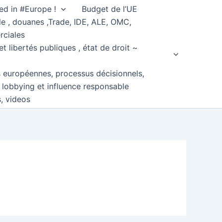
ed in #Europe !
Budget de l’UE
e , douanes ,Trade, IDE, ALE, OMC,
rciales
et libertés publiques , état de droit ~
s européennes, processus décisionnels,
, lobbying et influence responsable
s, videos