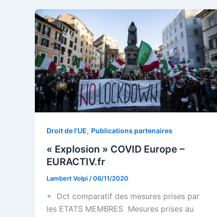
,
Droit de l'UE
Publications partenaires
« Explosion » COVID Europe –
EURACTIV.fr
Lambert Volpi
/
06/11/2020
+ Dct comparatif des mesures prises par
les ETATS MEMBRES Mesures prises au