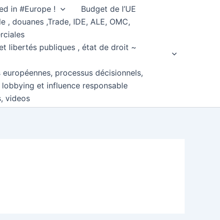
ed in #Europe !
Budget de l’UE
e , douanes ,Trade, IDE, ALE, OMC,
rciales
et libertés publiques , état de droit ~
s européennes, processus décisionnels,
, lobbying et influence responsable
s, videos