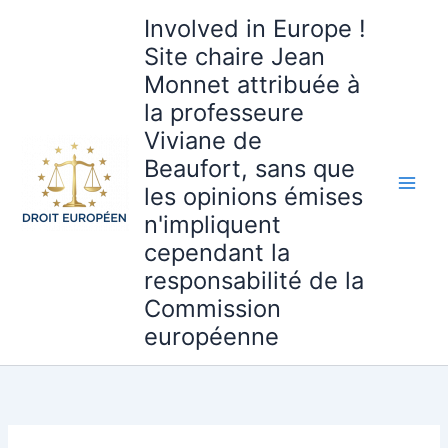
Aller
Involved in Europe !
au
Site chaire Jean
contenu
Monnet attribuée à
la professeure
Viviane de
Beaufort, sans que
les opinions émises
n'impliquent
cependant la
responsabilité de la
Commission
européenne