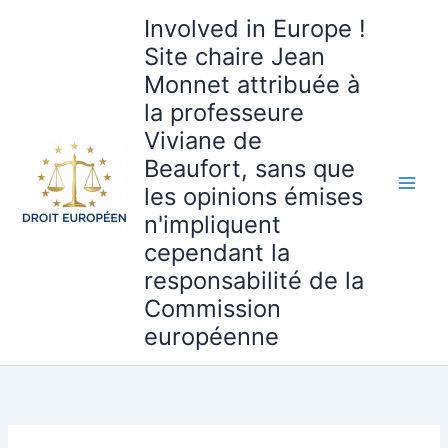
Aller
Involved in Europe !
au
Site chaire Jean
contenu
Monnet attribuée à
la professeure
Viviane de
Beaufort, sans que
les opinions émises
n'impliquent
cependant la
responsabilité de la
Commission
européenne