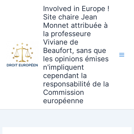
Aller
Involved in Europe !
au
Site chaire Jean
contenu
Monnet attribuée à
la professeure
Viviane de
Beaufort, sans que
les opinions émises
n'impliquent
cependant la
responsabilité de la
Commission
européenne