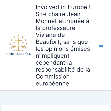
Aller
Involved in Europe !
au
Site chaire Jean
contenu
Monnet attribuée à
la professeure
Viviane de
Beaufort, sans que
les opinions émises
n'impliquent
cependant la
responsabilité de la
Commission
européenne