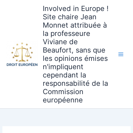
Aller
Involved in Europe !
au
Site chaire Jean
contenu
Monnet attribuée à
la professeure
Viviane de
Beaufort, sans que
les opinions émises
n'impliquent
cependant la
responsabilité de la
Commission
européenne