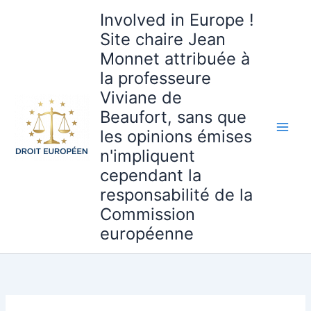
Aller
Involved in Europe !
au
Site chaire Jean
contenu
Monnet attribuée à
la professeure
Viviane de
Beaufort, sans que
les opinions émises
n'impliquent
cependant la
responsabilité de la
Commission
européenne