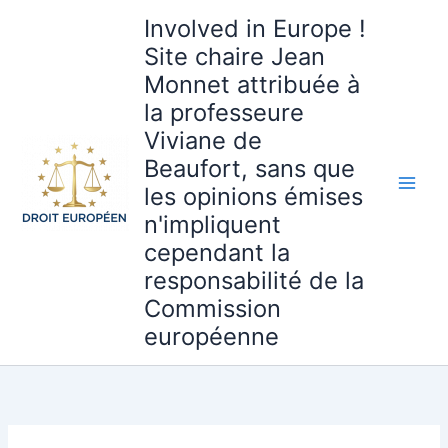
Aller
Involved in Europe !
au
Site chaire Jean
contenu
Monnet attribuée à
la professeure
Viviane de
Beaufort, sans que
les opinions émises
n'impliquent
cependant la
responsabilité de la
Commission
européenne