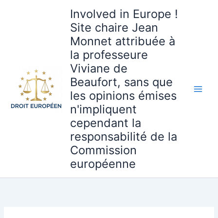
Aller
Involved in Europe !
au
Site chaire Jean
contenu
Monnet attribuée à
la professeure
Viviane de
Beaufort, sans que
les opinions émises
n'impliquent
cependant la
responsabilité de la
Commission
européenne