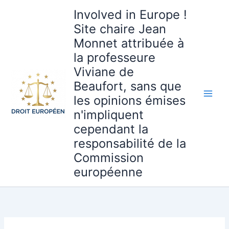
Aller
Involved in Europe !
au
Site chaire Jean
contenu
Monnet attribuée à
la professeure
Viviane de
Beaufort, sans que
les opinions émises
n'impliquent
cependant la
responsabilité de la
Commission
européenne