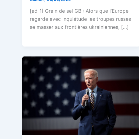
[ad_1] Grain de sel GB : Alors que l’Europe
regarde avec inquiétude les troupes russes
se masser aux frontières ukrainiennes, […]