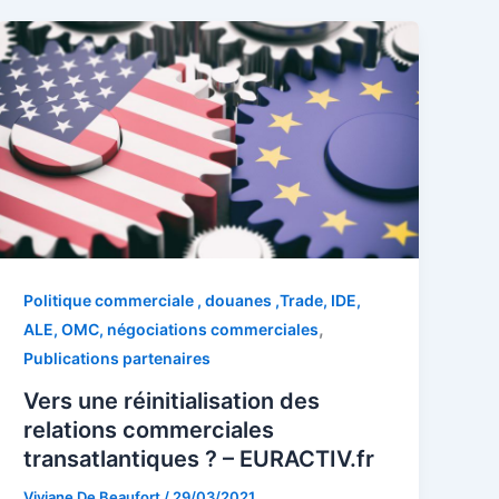
Politique commerciale , douanes ,Trade, IDE,
,
ALE, OMC, négociations commerciales
Publications partenaires
Vers une réinitialisation des
relations commerciales
transatlantiques ? – EURACTIV.fr
Viviane De Beaufort
/
29/03/2021