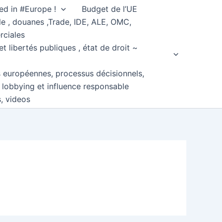
ed in #Europe !
Budget de l’UE
e , douanes ,Trade, IDE, ALE, OMC,
rciales
et libertés publiques , état de droit ~
s européennes, processus décisionnels,
, lobbying et influence responsable
s, videos