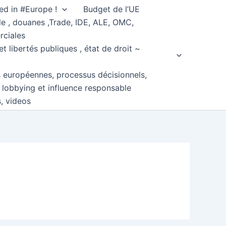
ed in #Europe !
Budget de l’UE
e , douanes ,Trade, IDE, ALE, OMC,
rciales
et libertés publiques , état de droit ~
s européennes, processus décisionnels,
, lobbying et influence responsable
s, videos