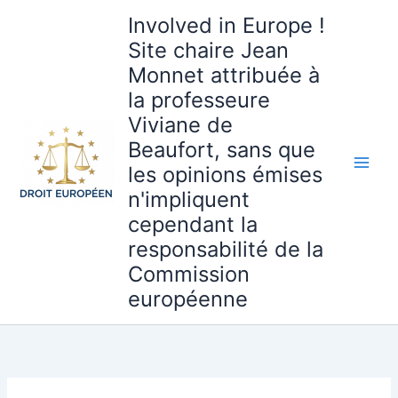
Aller
Involved in Europe !
au
Site chaire Jean
contenu
Monnet attribuée à
la professeure
Viviane de
Beaufort, sans que
les opinions émises
n'impliquent
cependant la
responsabilité de la
Commission
européenne