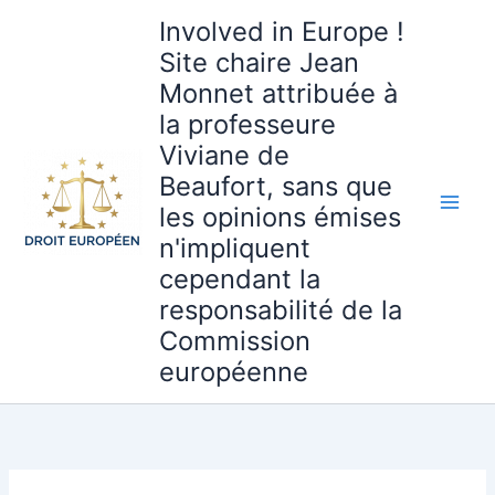
Aller
Involved in Europe !
au
Site chaire Jean
contenu
Monnet attribuée à
la professeure
Viviane de
Beaufort, sans que
les opinions émises
n'impliquent
cependant la
responsabilité de la
Commission
européenne