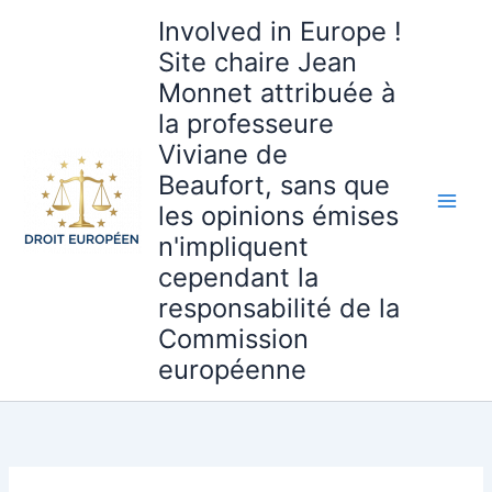
Aller
Involved in Europe !
au
Site chaire Jean
contenu
Monnet attribuée à
la professeure
Viviane de
Beaufort, sans que
les opinions émises
n'impliquent
cependant la
responsabilité de la
Commission
européenne