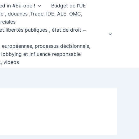
ed in #Europe !
Budget de l’UE
e , douanes ,Trade, IDE, ALE, OMC,
rciales
et libertés publiques , état de droit ~
s européennes, processus décisionnels,
, lobbying et influence responsable
s, videos