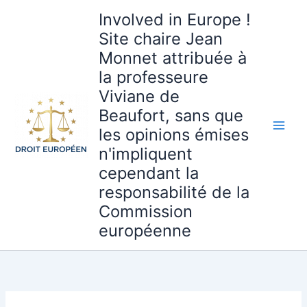
Aller
Involved in Europe !
au
Site chaire Jean
contenu
Monnet attribuée à
la professeure
Viviane de
Beaufort, sans que
les opinions émises
n'impliquent
cependant la
responsabilité de la
Commission
européenne