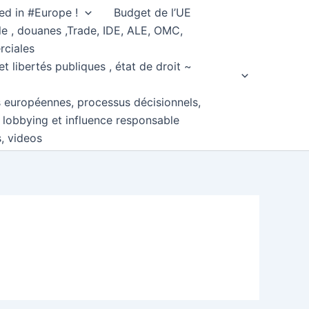
ed in #Europe !
Budget de l’UE
e , douanes ,Trade, IDE, ALE, OMC,
rciales
et libertés publiques , état de droit ~
s européennes, processus décisionnels,
, lobbying et influence responsable
s, videos