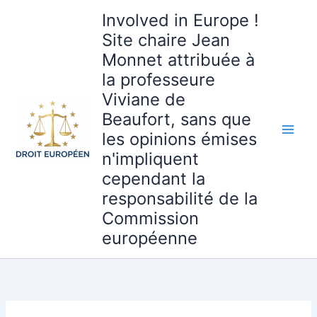
Aller
Involved in Europe !
au
Site chaire Jean
contenu
Monnet attribuée à
la professeure
Viviane de
Beaufort, sans que
les opinions émises
n'impliquent
cependant la
responsabilité de la
Commission
européenne