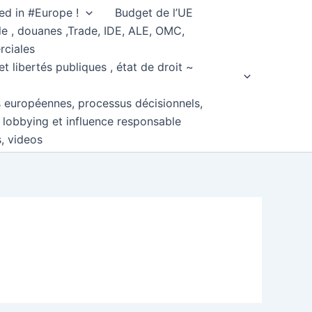
ed in #Europe !
Budget de l’UE
e , douanes ,Trade, IDE, ALE, OMC,
rciales
et libertés publiques , état de droit ~
s européennes, processus décisionnels,
, lobbying et influence responsable
s, videos