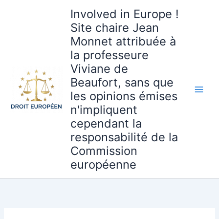
Aller
Involved in Europe !
au
Site chaire Jean
contenu
Monnet attribuée à
la professeure
Viviane de
Beaufort, sans que
les opinions émises
n'impliquent
cependant la
responsabilité de la
Commission
européenne