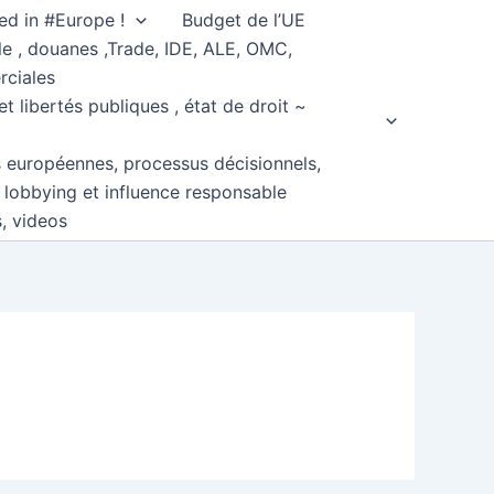
ed in #Europe !
Budget de l’UE
e , douanes ,Trade, IDE, ALE, OMC,
rciales
et libertés publiques , état de droit ~
s européennes, processus décisionnels,
, lobbying et influence responsable
s, videos