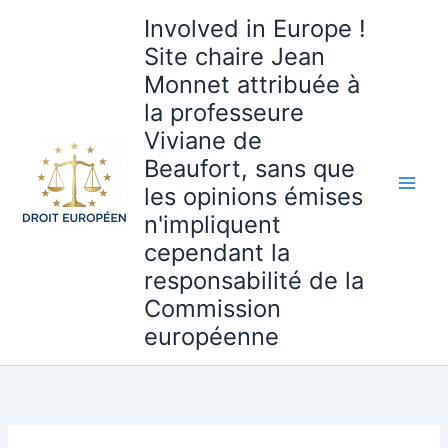
Aller
Involved in Europe !
au
Site chaire Jean
contenu
Monnet attribuée à
la professeure
Viviane de
Beaufort, sans que
les opinions émises
n'impliquent
cependant la
responsabilité de la
Commission
européenne