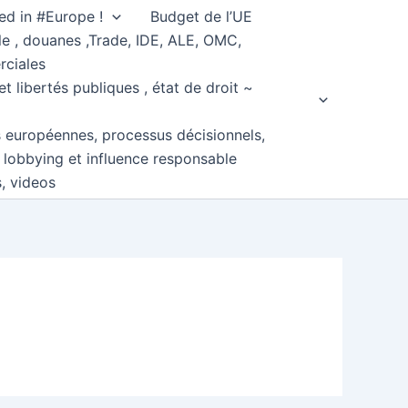
ed in #Europe !
Budget de l’UE
e , douanes ,Trade, IDE, ALE, OMC,
rciales
et libertés publiques , état de droit ~
s européennes, processus décisionnels,
, lobbying et influence responsable
s, videos