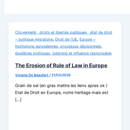
Citoyenneté , droits et libertés publiques , état de droit
,
,
~ politique migratoire
Droit de l'UE
Europe ~
Institutions européennes, processus décisionnels,
équilibres politiques, lobbying et influence responsable
The Erosion of Rule of Law in Europe
Viviane De Beaufort
/
21/03/2025
Grain de sel (en gras mettre les liens apres ok )
Etat de Droit en Europe, notre heritage mais est
[…]