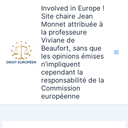
Aller
Involved in Europe !
au
Site chaire Jean
contenu
Monnet attribuée à
la professeure
Viviane de
Beaufort, sans que
les opinions émises
n'impliquent
cependant la
responsabilité de la
Commission
européenne