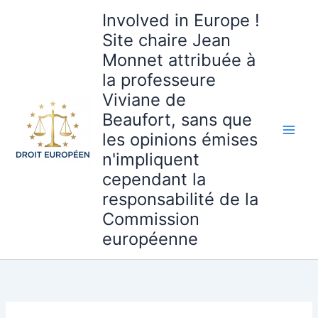
Aller
Involved in Europe !
au
Site chaire Jean
contenu
Monnet attribuée à
la professeure
Viviane de
Beaufort, sans que
les opinions émises
n'impliquent
cependant la
responsabilité de la
Commission
européenne