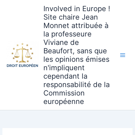
Aller
Involved in Europe !
au
Site chaire Jean
contenu
Monnet attribuée à
la professeure
Viviane de
Beaufort, sans que
les opinions émises
n'impliquent
cependant la
responsabilité de la
Commission
européenne