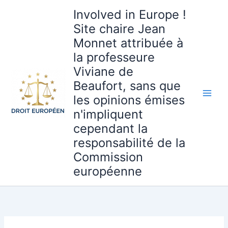
Aller
Involved in Europe !
au
Site chaire Jean
contenu
Monnet attribuée à
la professeure
Viviane de
Beaufort, sans que
les opinions émises
n'impliquent
cependant la
responsabilité de la
Commission
européenne