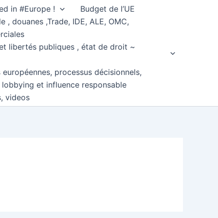
ed in #Europe !
Budget de l’UE
e , douanes ,Trade, IDE, ALE, OMC,
rciales
et libertés publiques , état de droit ~
s européennes, processus décisionnels,
, lobbying et influence responsable
s, videos