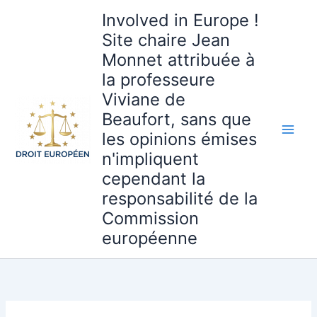
Aller
Involved in Europe !
au
Site chaire Jean
contenu
Monnet attribuée à
la professeure
Viviane de
Beaufort, sans que
les opinions émises
n'impliquent
cependant la
responsabilité de la
Commission
européenne