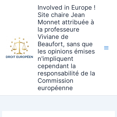
Aller
Involved in Europe !
au
Site chaire Jean
contenu
Monnet attribuée à
la professeure
Viviane de
Beaufort, sans que
les opinions émises
n'impliquent
cependant la
responsabilité de la
Commission
européenne