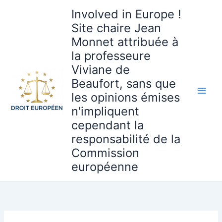
Aller
Involved in Europe !
au
Site chaire Jean
contenu
Monnet attribuée à
la professeure
Viviane de
Beaufort, sans que
les opinions émises
n'impliquent
cependant la
responsabilité de la
Commission
européenne