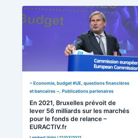
~ Economie, budget #UE, questions financières
,
et bancaires ~
Publications partenaires
En 2021, Bruxelles prévoit de
lever 56 milliards sur les marchés
pour le fonds de relance –
EURACTIV.fr
Lambert Volpi
/
12/03/2021