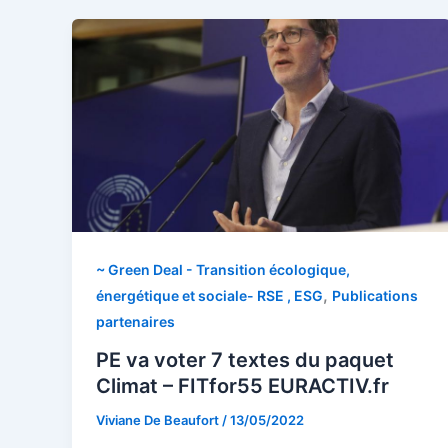
~ Green Deal - Transition écologique,
,
énergétique et sociale- RSE , ESG
Publications
partenaires
PE va voter 7 textes du paquet
Climat – FITfor55 EURACTIV.fr
Viviane De Beaufort
/
13/05/2022