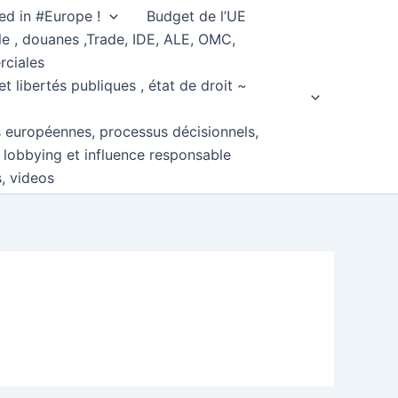
ed in #Europe !
Budget de l’UE
e , douanes ,Trade, IDE, ALE, OMC,
rciales
et libertés publiques , état de droit ~
s européennes, processus décisionnels,
, lobbying et influence responsable
s, videos