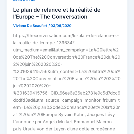
Le plan de relance et la réalité de
l’Europe – The Conversation
Viviane De Beaufort
/
03/06/2020
https://theconversation.com/le-plan-de-relance-et-
la-realite-de-leurope-139634?
utm_medium=email&utm_campaign=La%20lettre%2
0de%20The%20Conversation%20France%20du%20
2%20juin%202020%20-
%201639415756&utm_content=La%20lettre%20de%
20The%20Conversation%20France%20du%202%20
juin%202020%20-
%201639415756+CID_66ee6e26ab2781e9c5d7dcc6
dcdfd3ad&utm_source=campaign_monitor_fr&utm_t
erm=Le%20plan%20de%20relance%20et%20la%20r
alit%20de%20lEurope Sylvain Kahn, Jacques Lévy
L’annonce par Angela Merkel, Emmanuel Macron
puis Ursula von der Leyen d’une dette européenne