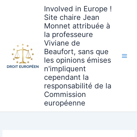
Aller
Involved in Europe !
au
Site chaire Jean
contenu
Monnet attribuée à
la professeure
Viviane de
Beaufort, sans que
les opinions émises
n'impliquent
cependant la
responsabilité de la
Commission
européenne