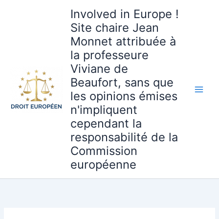
Aller
Involved in Europe !
au
Site chaire Jean
contenu
Monnet attribuée à
la professeure
Viviane de
Beaufort, sans que
les opinions émises
n'impliquent
cependant la
responsabilité de la
Commission
européenne