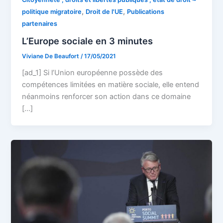
,
,
politique migratoire
Droit de l'UE
Publications
partenaires
L’Europe sociale en 3 minutes
Viviane De Beaufort
/
17/05/2021
[ad_1] Si l’Union européenne possède des
compétences limitées en matière sociale, elle entend
néanmoins renforcer son action dans ce domaine
[…]