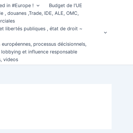
ed in #Europe !
Budget de l’UE
e , douanes ,Trade, IDE, ALE, OMC,
rciales
et libertés publiques , état de droit ~
s européennes, processus décisionnels,
, lobbying et influence responsable
s, videos