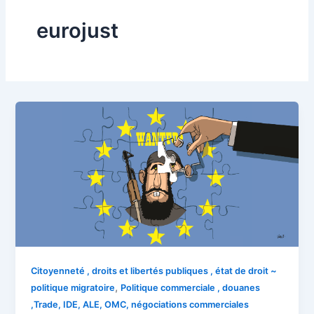
eurojust
Citoyenneté , droits et libertés publiques , état de droit ~
,
politique migratoire
Politique commerciale , douanes
,Trade, IDE, ALE, OMC, négociations commerciales