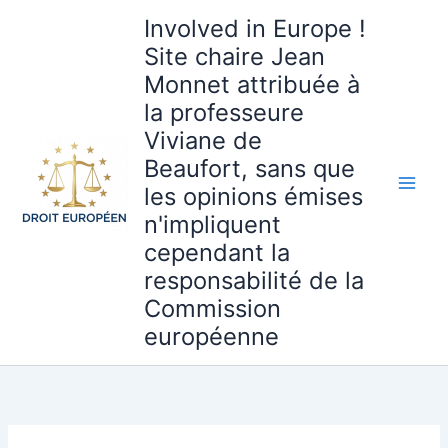
Aller
Involved in Europe !
au
Site chaire Jean
contenu
Monnet attribuée à
la professeure
Viviane de
Beaufort, sans que
les opinions émises
n'impliquent
cependant la
responsabilité de la
Commission
européenne