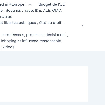
ed in #Europe !
Budget de l’UE
e , douanes ,Trade, IDE, ALE, OMC,
rciales
et libertés publiques , état de droit ~
s européennes, processus décisionnels,
, lobbying et influence responsable
s, videos